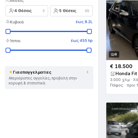
Θέσεις
Renault
67
4 Θέσεις
5 Θέσεις
3
30
4
5
Rolls Royce
7
Κυβικά
έως 8.2L
Saab
6
Ίπποι
Seat
έως 455 hp
27
Skoda
17
6
Smart
35
€ 18.500
Για επαγγελματίες
Honda Fit
SsangYong
4
Απεριόριστες αγγελίες, προβολή στην
3.000 χλμ · Χ
κορυφή & στατιστικά.
Πάφος · πριν 
Subaru
13
Suzuki
142
Tesla
13
Toyota
566