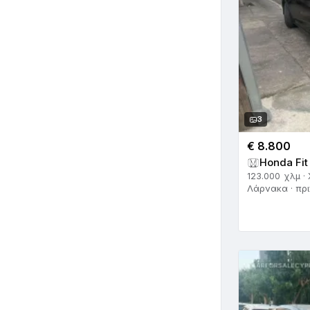
Triumph
2
Vauxhall
5
Volkswagen
239
Volvo
55
Άλλο
15
Ά
3
€ 8.800
Honda Fit
123.000 χλμ ·
Λάρνακα · πρι