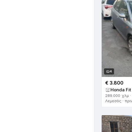
4
€ 3.800
Honda Fit
289.000 χλμ ·
Λεμεσός · πρι