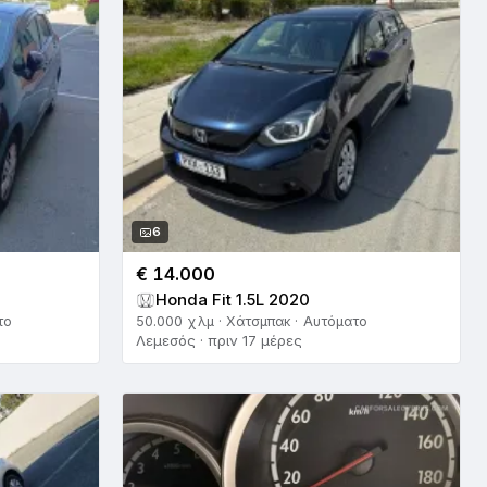
6
€ 14.000
Honda Fit 1.5L 2020
το
50.000 χλμ · Χάτσμπακ · Αυτόματο
Λεμεσός · πριν 17 μέρες