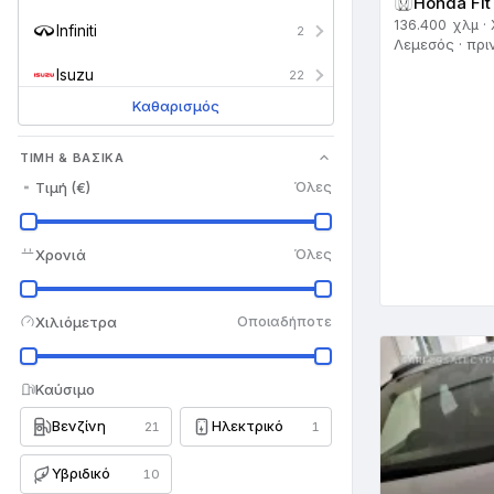
Honda Fit
136.400 χλμ ·
Infiniti
2
Λεμεσός · πρι
Isuzu
22
Καθαρισμός
Iveco
1
ΤΙΜΉ & ΒΑΣΙΚΆ
Jaguar
29
Τιμή (€)
Όλες
Jeep
45
Kia
106
Χρονιά
Όλες
Lada
1
Χιλιόμετρα
Οποιαδήποτε
Lamborghini
7
Land Rover
130
Καύσιμο
Βενζίνη
Ηλεκτρικό
Lexus
21
1
47
Lotus
3
Υβριδικό
10