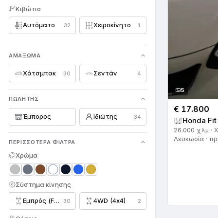
Κιβώτιο
Maserati
16
Αυτόματο
Χειροκίνητο
32
1
Mazda
399
Mercedes-Benz
649
ΑΜΆΞΩΜΑ
MG
6
Χάτσμπακ
Σεντάν
30
4
Mini
69
5
ΠΩΛΗΤΉΣ
Mitsubishi
119
€ 17.800
Έμπορος
Ιδιώτης
34
Honda Fit
Nissan
406
26.000 χλμ · 
Λευκωσία · πρ
ΠΕΡΙΣΣΌΤΕΡΑ ΦΊΛΤΡΑ
Opel
81
Χρώμα
Peugeot
109
Σύστημα κίνησης
Porsche
54
Εμπρός (FWD)
4WD (4x4)
30
2
Proton
1