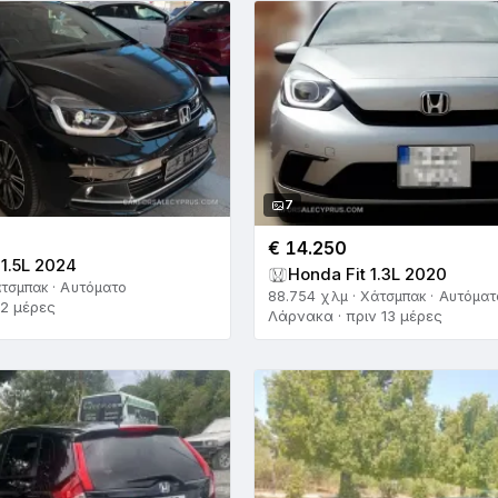
7
€ 14.250
 1.5L 2024
Honda Fit 1.3L 2020
άτσμπακ · Αυτόματο
88.754 χλμ · Χάτσμπακ · Αυτόματ
12 μέρες
Λάρνακα · πριν 13 μέρες