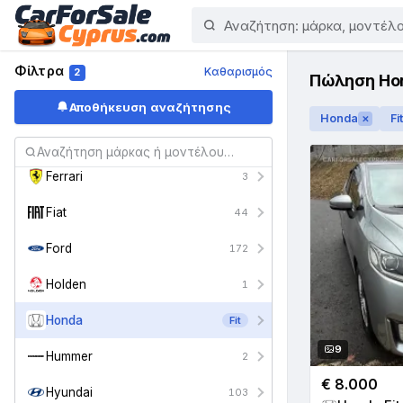
Daewoo
1
Daihatsu
9
Φίλτρα
Καθαρισμός
2
Πώληση Hon
Dodge
6
Αποθήκευση αναζήτησης
Honda
Fit
✕
DS
1
Ferrari
3
Fiat
44
Ford
172
Holden
1
Honda
Fit
9
Hummer
2
€ 8.000
Hyundai
103