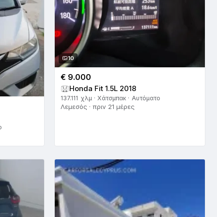
10
€ 9.000
Honda Fit 1.5L 2018
137.111 χλμ · Χάτσμπακ · Αυτόματο
Λεμεσός · πριν 21 μέρες
ο