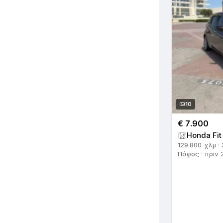
10
€ 7.900
Honda Fit
129.800 χλμ ·
Πάφος · πριν 