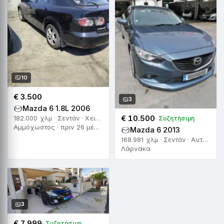
10
€ 3.500
3
Mazda 6 1.8L 2006
€ 10.500
182.000 χλμ · Σεντάν · Χειροκίνητο
· Συζητήσιμη
Αμμόχωστος · πριν 26 μέρες
Mazda 6 2013
168.981 χλμ · Σεντάν · Αυτόματο
Λάρνακα
3
€ 7.999
· Συζητήσιμη