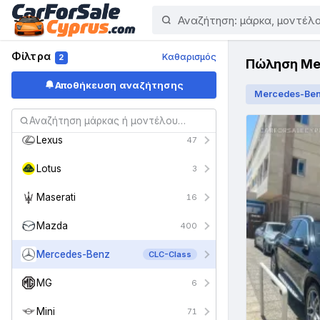
Kia
110
Lada
1
Φίλτρα
Καθαρισμός
2
Πώληση Mer
Lamborghini
7
Αποθήκευση αναζήτησης
Mercedes-Be
Land Rover
130
Lexus
47
Lotus
3
Maserati
16
Mazda
400
Mercedes-Benz
CLC-Class
MG
6
Mini
71