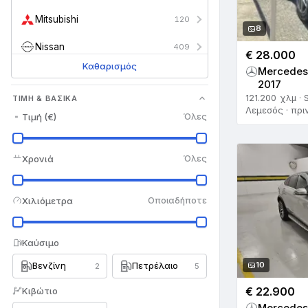
Mitsubishi
120
8
Nissan
409
€ 28.000
Καθαρισμός
Mercedes
Opel
81
2017
121.200 χλμ · 
ΤΙΜΉ & ΒΑΣΙΚΆ
Peugeot
109
Λεμεσός · πρι
Τιμή (€)
Όλες
Porsche
54
Proton
1
Χρονιά
Όλες
Renault
68
Χιλιόμετρα
Οποιαδήποτε
Rolls Royce
7
Saab
6
Καύσιμο
Βενζίνη
Πετρέλαιο
10
Seat
2
5
27
€ 22.900
Κιβώτιο
Skoda
17
Mercedes