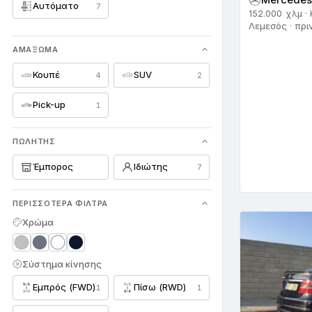
Αυτόματο
7
Smart
152.000 χλμ ·
35
Λεμεσός · πρι
SsangYong
4
ΑΜΆΞΩΜΑ
Subaru
14
Κουπέ
SUV
4
2
Suzuki
143
Pick-up
1
Tesla
13
ΠΩΛΗΤΉΣ
Toyota
571
Έμπορος
Ιδιώτης
7
Triumph
2
ΠΕΡΙΣΣΌΤΕΡΑ ΦΊΛΤΡΑ
Vauxhall
5
Χρώμα
Volkswagen
242
Σύστημα κίνησης
Volvo
55
Εμπρός (FWD)
Πίσω (RWD)
1
1
Άλλο
15
Ά