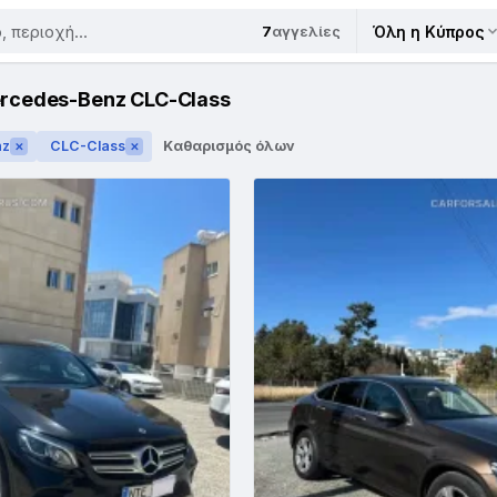
7
αγγελίες
Όλη η Κύπρος
cedes-Benz CLC-Class
nz
CLC-Class
Καθαρισμός όλων
✕
✕