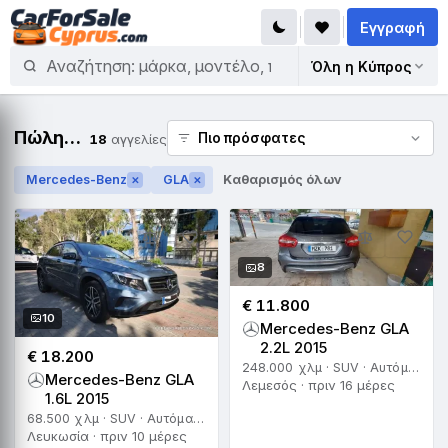
Εγγραφή
Όλη η Κύπρος
Πώληση Mercedes-Benz GLA
18
αγγελίες
Mercedes-Benz
GLA
Καθαρισμός όλων
✕
✕
8
€ 11.800
10
Mercedes-Benz GLA
2.2L 2015
€ 18.200
248.000 χλμ · SUV · Αυτόματο
Mercedes-Benz GLA
Λεμεσός · πριν 16 μέρες
1.6L 2015
68.500 χλμ · SUV · Αυτόματο
Λευκωσία · πριν 10 μέρες