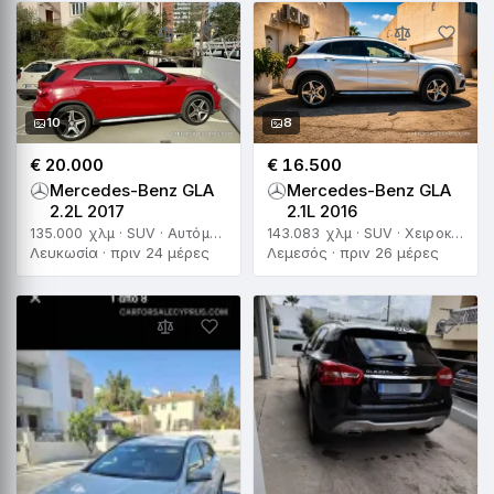
10
8
€ 20.000
€ 16.500
Mercedes-Benz GLA
Mercedes-Benz GLA
2.2L 2017
2.1L 2016
135.000 χλμ · SUV · Αυτόματο
143.083 χλμ · SUV · Χειροκίνητο
Λευκωσία · πριν 24 μέρες
Λεμεσός · πριν 26 μέρες