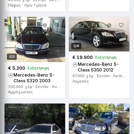
Πάφος · πριν 1 μήνα
6
3
€ 19.900
· Συζητήσιμη
Mercedes-Benz S-
€ 5.200
· Συζητήσιμη
Class S350 2012
Mercedes-Benz S-
97.000 χλμ · Σεντάν · Αυτόματο
Class S320 2003
Λεμεσός
330.000 χλμ · Σεντάν · Αυτόματο
Αμμόχωστος