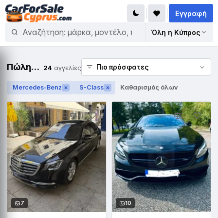
Εγγραφή
Όλη η Κύπρος
Πώληση Mercedes-Benz S-Class
24
αγγελίες
Mercedes-Benz
S-Class
Καθαρισμός όλων
✕
✕
7
10