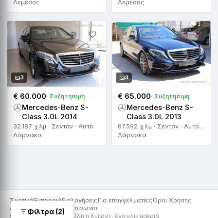
Λεμεσός
Λεμεσός
3
3
€ 60.000
€ 65.000
· Συζητήσιμη
· Συζητήσιμη
Mercedes-Benz S-
Mercedes-Benz S-
Class 3.0L 2014
Class 3.0L 2013
32.187 χλμ · Σεντάν · Αυτόματο
67.592 χλμ · Σεντάν · Αυτόματο
Λάρνακα
Λάρνακα
Σχετικά
Έμποροι
Αξιολογήσεις
Για επαγγελματίες
Όροι Χρήσης
Απόρρητο
Cookies
Επικοινωνία
Φίλτρα (2)
© 2026 Car For Sale · Όλη η Κύπρος, ένα κλικ μακριά.