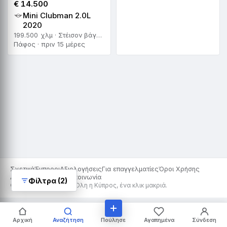
€ 14.500
Mini Clubman 2.0L
2020
199.500 χλμ · Στέισον βάγκον · Αυτόματο
Πάφος · πριν 15 μέρες
Σχετικά
Έμποροι
Αξιολογήσεις
Για επαγγελματίες
Όροι Χρήσης
Απόρρητο
Cookies
Επικοινωνία
Φίλτρα (2)
© 2026 Car For Sale · Όλη η Κύπρος, ένα κλικ μακριά.
Πούλησε
Αρχική
Αναζήτηση
Αγαπημένα
Σύνδεση