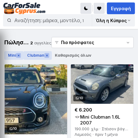
Εγγραφή
Όλη η Κύπρος
Πώληση Mini Clubman
2
αγγελίες
Mini
Clubman
Καθαρισμός όλων
✕
✕
10
€ 6.200
Mini Clubman 1.6L
2007
10
190.000 χλμ · Στέισον βάγκον · Χειροκίνητο
Λεμεσός · πριν 1 μήνα