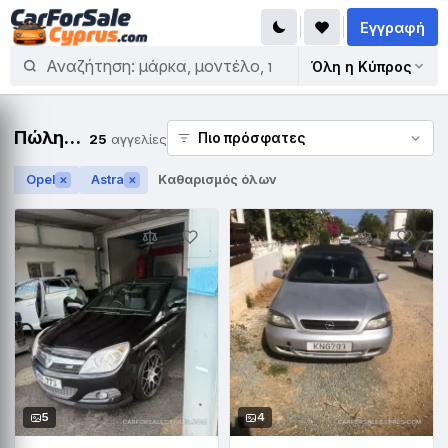
Εγγραφή
Όλη η Κύπρος
Πώληση Opel Astra
25
αγγελίες
Opel
Astra
Καθαρισμός όλων
✕
✕
5
4