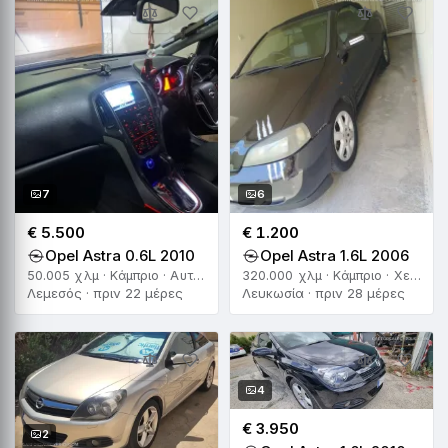
7
6
€ 5.500
€ 1.200
Opel Astra 0.6L 2010
Opel Astra 1.6L 2006
50.005 χλμ · Κάμπριο · Αυτόματο
320.000 χλμ · Κάμπριο · Χειροκίνητο
Λεμεσός · πριν 22 μέρες
Λευκωσία · πριν 28 μέρες
4
€ 3.950
2