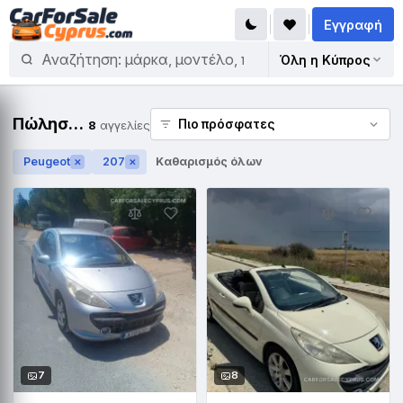
Εγγραφή
Όλη η Κύπρος
Πώληση Peugeot 207
8
αγγελίες
Peugeot
207
Καθαρισμός όλων
✕
✕
7
8