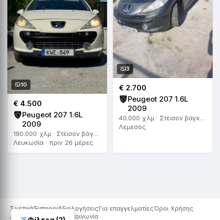
3
10
€ 2.700
Peugeot 207 1.6L
€ 4.500
2009
Peugeot 207 1.6L
40.000 χλμ · Στέισον βάγκον · Χειροκίνητο
2009
Λεμεσός
190.000 χλμ · Στέισον βάγκον · Αυτόματο
Λευκωσία · πριν 26 μέρες
Σχετικά
Έμποροι
Αξιολογήσεις
Για επαγγελματίες
Όροι Χρήσης
Απόρρητο
Cookies
Επικοινωνία
Φίλτρα (2)