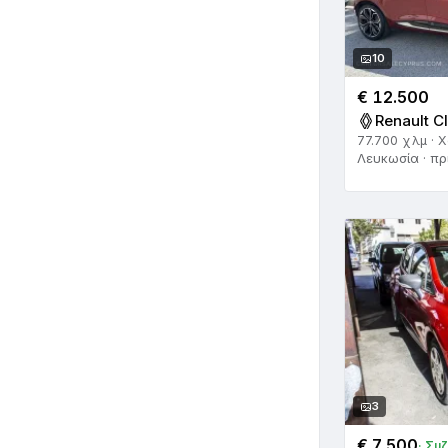
10
€ 12.500
Renault Cl
77.700 χλμ · 
Λευκωσία · πρ
3
€ 7.500
· Συ