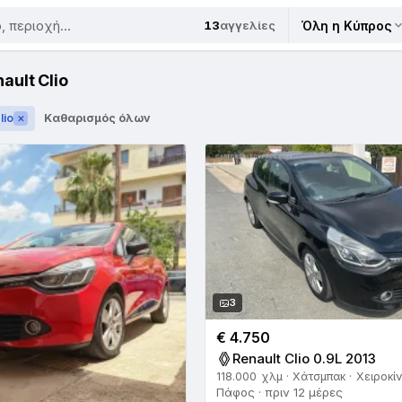
13
αγγελίες
Όλη η Κύπρος
ult Clio
lio
Καθαρισμός όλων
✕
3
€ 4.750
Renault Clio 0.9L 2013
118.000 χλμ · Χάτσμπακ · Χειροκί
Πάφος · πριν 12 μέρες