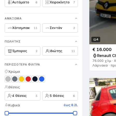
Αυτόματο
Χειροκίνητο
6
7
Volvo
55
Άλλο
15
Ά
ΑΜΆΞΩΜΑ
Χάτσμπακ
Σεντάν
11
2
4
ΠΩΛΗΤΉΣ
€ 16.000
Έμπορος
Ιδιώτης
2
11
Renault Cl
76.000 χλμ · 
ΠΕΡΙΣΣΌΤΕΡΑ ΦΊΛΤΡΑ
Λάρνακα · πρι
Χρώμα
Θέσεις
4 Θέσεις
5 Θέσεις
5
6
4
5
Κυβικά
έως 8.2L