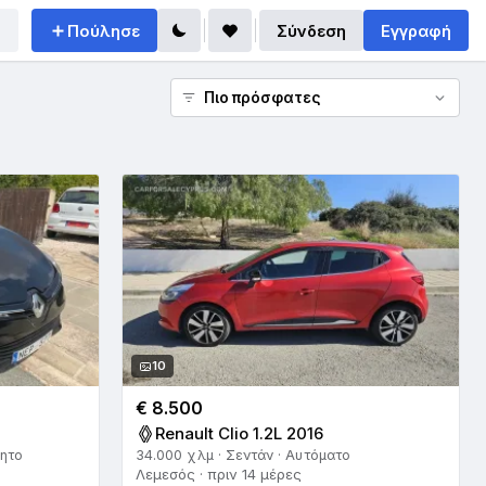
Πούλησε
Σύνδεση
Εγγραφή
10
€ 8.500
Renault Clio 1.2L 2016
νητο
34.000 χλμ · Σεντάν · Αυτόματο
Λεμεσός · πριν 14 μέρες