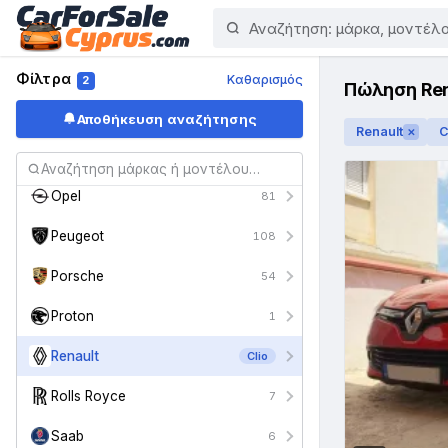
MG
6
Mini
69
Φίλτρα
Καθαρισμός
2
Πώληση Rena
Mitsubishi
118
Αποθήκευση αναζήτησης
Renault
C
✕
Nissan
403
Opel
81
Peugeot
108
Porsche
54
Proton
1
Renault
Clio
Rolls Royce
7
Saab
6