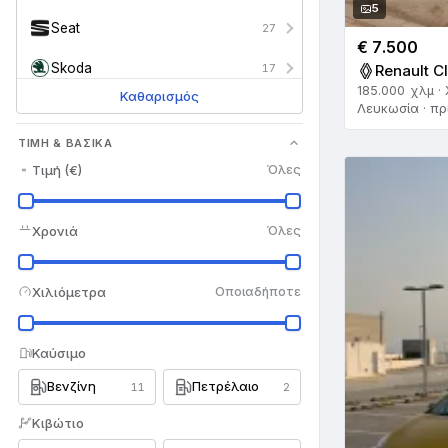
5
Seat
27
€ 7.500
Skoda
17
Renault Cl
185.000 χλμ · 
Καθαρισμός
Smart
Λευκωσία · πρ
35
ΤΙΜΉ & ΒΑΣΙΚΆ
SsangYong
4
Τιμή (€)
Όλες
Subaru
13
Suzuki
142
Χρονιά
Όλες
Tesla
13
Χιλιόμετρα
Οποιαδήποτε
Toyota
563
Triumph
2
Καύσιμο
Βενζίνη
Πετρέλαιο
Vauxhall
11
2
5
Κιβώτιο
Volkswagen
239