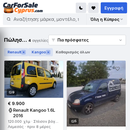
Εγγραφή
Όλη η Κύπρος
Πώληση Renault Kangoo
4
αγγελίες
Renault
Kangoo
Καθαρισμός όλων
✕
✕
9
€ 9.900
Renault Kangoo 1.6L
2016
5
120.000 χλμ · Στέισον βάγκον · Αυτόματο
Λεμεσός · πριν 8 μέρες