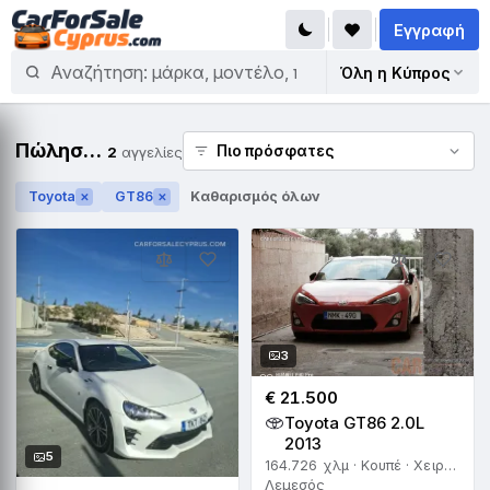
Εγγραφή
Όλη η Κύπρος
Πώληση Toyota GT86
2
αγγελίες
Toyota
GT86
Καθαρισμός όλων
✕
✕
3
€ 21.500
Toyota GT86 2.0L
2013
5
164.726 χλμ · Κουπέ · Χειροκίνητο
Λεμεσός