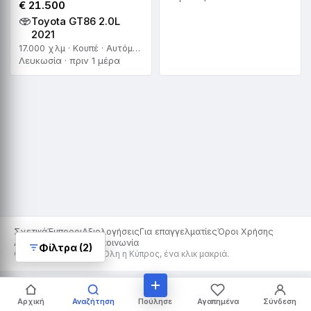
€ 21.500
Toyota GT86 2.0L
2021
17.000 χλμ · Κουπέ · Αυτόματο
Λευκωσία · πριν 1 μέρα
Σχετικά
Έμποροι
Αξιολογήσεις
Για επαγγελματίες
Όροι Χρήσης
Απόρρητο
Cookies
Επικοινωνία
Φίλτρα (2)
© 2026 Car For Sale · Όλη η Κύπρος, ένα κλικ μακριά.
Πούλησε
Αρχική
Αναζήτηση
Αγαπημένα
Σύνδεση