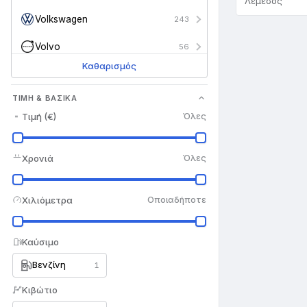
Λεμεσός
Volkswagen
243
Volvo
56
Καθαρισμός
Άλλο
15
Ά
ΤΙΜΉ & ΒΑΣΙΚΆ
Τιμή (€)
Όλες
Χρονιά
Όλες
Χιλιόμετρα
Οποιαδήποτε
Καύσιμο
Βενζίνη
1
Κιβώτιο