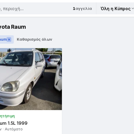
1
αγγελία
Όλη η Κύπρος
yota Raum
aum
Καθαρισμός όλων
✕
ζητήσιμη
um 1.5L 1999
ν · Αυτόματο