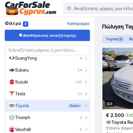
Saab
6
Seat
28
Φίλτρα
Καθαρισμός
2
Πώληση To
Skoda
17
Αποθήκευση αναζήτησης
Toyota
R
✕
Smart
35
SsangYong
4
Subaru
14
Suzuki
145
Tesla
13
3
Toyota
Raum
€ 2.500
· Συ
Triumph
2
Toyota Ra
Στέισον βάγκο
Vauxhall
5