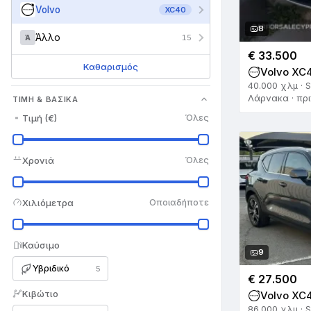
Volvo
XC40
8
Άλλο
15
Ά
€ 33.500
Καθαρισμός
Volvo XC4
40.000 χλμ · 
Λάρνακα · πρι
ΤΙΜΉ & ΒΑΣΙΚΆ
Τιμή (€)
Όλες
Χρονιά
Όλες
Χιλιόμετρα
Οποιαδήποτε
Καύσιμο
9
Υβριδικό
5
€ 27.500
Κιβώτιο
Volvo XC4
86.000 χλμ · 