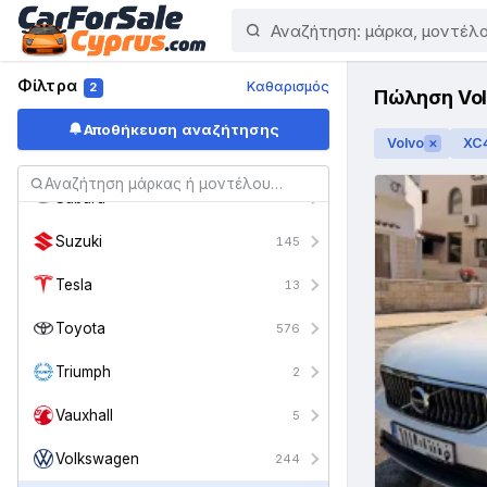
Seat
28
Skoda
18
Φίλτρα
Καθαρισμός
2
Πώληση Vo
Smart
35
Αποθήκευση αναζήτησης
Volvo
XC
✕
SsangYong
4
Subaru
14
Suzuki
145
Tesla
13
Toyota
576
Triumph
2
Vauxhall
5
Volkswagen
244