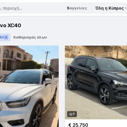
5
αγγελίες
Όλη η Κύπρος
lvo XC40
40
Καθαρισμός όλων
✕
7
€ 25.750